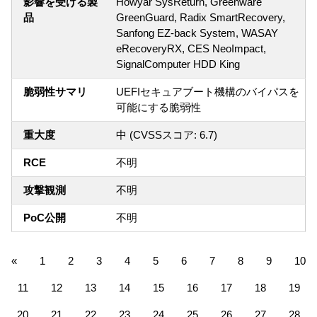
影響を受ける製
Howyar SysReturn, Greenware
品
GreenGuard, Radix SmartRecovery,
Sanfong EZ-back System, WASAY
eRecoveryRX, CES NeoImpact,
SignalComputer HDD King
脆弱性サマリ
UEFIセキュアブート機構のバイパスを
可能にする脆弱性
重大度
中 (CVSSスコア: 6.7)
RCE
不明
攻撃観測
不明
PoC公開
不明
«
1
2
3
4
5
6
7
8
9
10
11
12
13
14
15
16
17
18
19
20
21
22
23
24
25
26
27
28