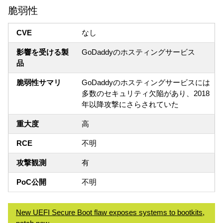
脆弱性
CVE
なし
影響を受ける製
GoDaddyのホスティングサービス
品
脆弱性サマリ
GoDaddyのホスティングサービスには
多数のセキュリティ欠陥があり、2018
年以降攻撃にさらされていた
重大度
高
RCE
不明
攻撃観測
有
PoC公開
不明
New UEFI Secure Boot flaw exposes systems to bootkits,