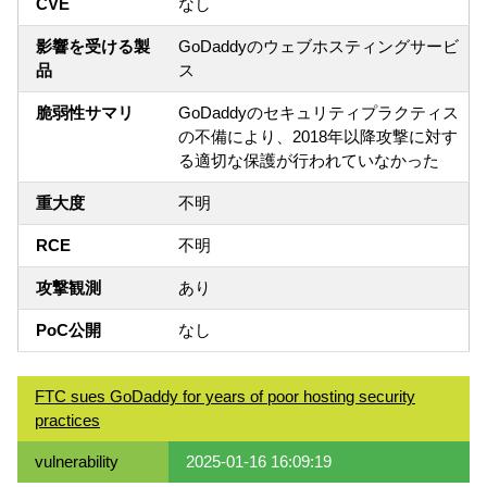
CVE
なし
影響を受ける製
GoDaddyのウェブホスティングサービ
品
ス
脆弱性サマリ
GoDaddyのセキュリティプラクティス
の不備により、2018年以降攻撃に対す
る適切な保護が行われていなかった
重大度
不明
RCE
不明
攻撃観測
あり
PoC公開
なし
FTC sues GoDaddy for years of poor hosting security
practices
vulnerability
2025-01-16 16:09:19