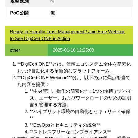
攻撃観測
有
PoC公開
無
Ready to Simplify Trust Management? Join Free Webinar
to See DigiCert ONE in Action
other
2025-01-16 12:25:00
**DigiCert ONE**とは、信頼エコシステム全体を簡素化
および自動化する革新的なプラットフォーム。
**DigiCert ONE Webinar**では、以下の点に焦点を当て
た内容を提供：
**中央管理、操作の簡素化**：1つの場所でデバイ
ス、ユーザー、およびワークロードのための証明
書を管理する方法。
**ハイブリッド環境の自動化とセキュリティ確保
**
**DevOpsとセキュリティの統合**
**ストレスフリーなコンプライアンス**