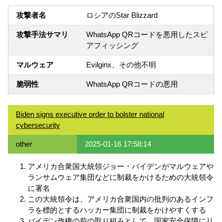
攻撃者名
ロシアのStar Blizzard
攻撃手法サマリ
WhatsApp QRコードを悪用したスピ
アフィッシング
マルウェア
Evilginx、その他不明
脆弱性
WhatsApp QRコードの悪用
Biden signs executive order to bolster national
cybersecurity
other
2025-01-16 17:58:14
アメリカ合衆国大統領ジョー・バイデンがマルウェアや
ランサムウェア集団などに制裁をかけるための大統領令
に署名
この大統領令は、アメリカ合衆国内の批判のあるインフ
ラを標的とするハッカー集団に制裁をかけやすくする
バイデン政権の前の取り組みとして、国家安全保障にリ