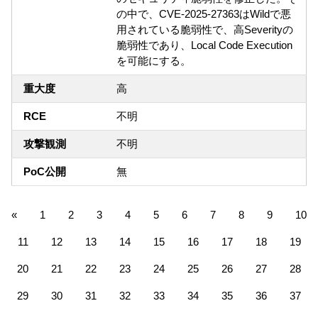
の中で、CVE-2025-27363はWildで悪
用されている脆弱性で、高Severityの
脆弱性であり、Local Code Execution
を可能にする。
重大度
高
RCE
不明
攻撃観測
不明
PoC公開
無
«
1
2
3
4
5
6
7
8
9
10
11
12
13
14
15
16
17
18
19
20
21
22
23
24
25
26
27
28
29
30
31
32
33
34
35
36
37