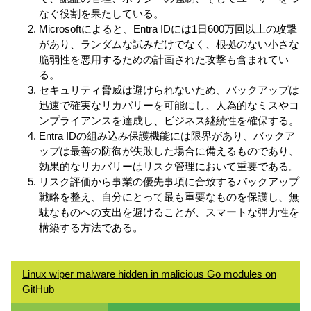
なぐ役割を果たしている。
Microsoftによると、Entra IDには1日600万回以上の攻撃
があり、ランダムな試みだけでなく、根拠のない小さな
脆弱性を悪用するための計画された攻撃も含まれてい
る。
セキュリティ脅威は避けられないため、バックアップは
迅速で確実なリカバリーを可能にし、人為的なミスやコ
ンプライアンスを達成し、ビジネス継続性を確保する。
Entra IDの組み込み保護機能には限界があり、バックア
ップは最善の防御が失敗した場合に備えるものであり、
効果的なリカバリーはリスク管理において重要である。
リスク評価から事業の優先事項に合致するバックアップ
戦略を整え、自分にとって最も重要なものを保護し、無
駄なものへの支出を避けることが、スマートな弾力性を
構築する方法である。
Linux wiper malware hidden in malicious Go modules on
GitHub