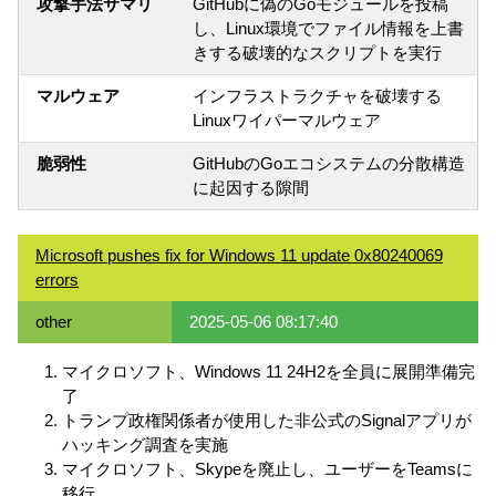
攻撃手法サマリ
GitHubに偽のGoモジュールを投稿
し、Linux環境でファイル情報を上書
きする破壊的なスクリプトを実行
マルウェア
インフラストラクチャを破壊する
Linuxワイパーマルウェア
脆弱性
GitHubのGoエコシステムの分散構造
に起因する隙間
Microsoft pushes fix for Windows 11 update 0x80240069
errors
other
2025-05-06 08:17:40
マイクロソフト、Windows 11 24H2を全員に展開準備完
了
トランプ政権関係者が使用した非公式のSignalアプリが
ハッキング調査を実施
マイクロソフト、Skypeを廃止し、ユーザーをTeamsに
移行