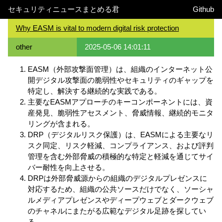
セキュリティニュースまとめる君
Github
Why EASM is vital to modern digital risk protection
other
2025-05-06 14:01:11
EASM（外部攻撃面管理）は、組織のインターネット公
開デジタル攻撃面の脆弱性やセキュリティのギャップを
特定し、解決する継続的な実践である。
主要なEASMアプローチのキーコンポーネントには、資
産発見、脆弱性アセスメント、脅威情報、継続的モニタ
リングが含まれる。
DRP（デジタルリスク保護）は、EASMによる主要なリ
スク同定、リスク軽減、コンプライアンス、および評判
管理を含む外部脅威の積極的な特定と軽減を通じてサイ
バー耐性を向上させる。
DRPは外部脅威源からの組織のデジタルプレゼンスに
対応するため、組織の公共ソースだけでなく、ソーシャ
ルメディアプレゼンスやディープウェブとダークウェブ
のチャネルにまたがる広範なデジタル足跡を探してい
る。