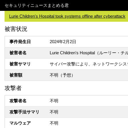
セキュリティニュースまとめる君
Lurie Children's Hospital took systems offline after cyberattack
被害状況
事件発生日
2024年2月2日
被害者名
Lurie Children's Hospital（ル
被害サマリ
サイバー攻撃により、ネットワークシス
被害額
不明（予想）
攻撃者
攻撃者名
不明
攻撃手法サマリ
不明
マルウェア
不明