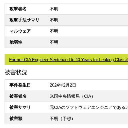
攻撃者名
不明
攻撃手法サマリ
不明
マルウェア
不明
脆弱性
不明
Former CIA Engineer Sentenced to 40 Years for Leaking Class
被害状況
事件発生日
2024年2月2日
被害者名
米国中央情報局（CIA）
被害サマリ
元CIAのソフトウェアエンジニアであるJo
被害額
不明（予想）