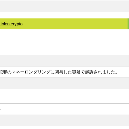
tolen crypto
的なサイバー犯罪のマネーロンダリングに関与した容疑で起訴されました。
）