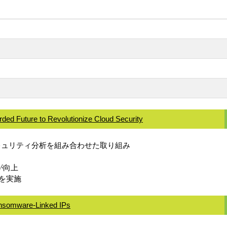
rded Future to Revolutionize Cloud Security
スとセキュリティ分析を組み合わせた取り組み
が向上
を実施
Ransomware-Linked IPs