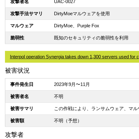
攻撃者名
UAC-0027
攻撃手法サマリ
DirtyMoeマルウェアを使用
マルウェア
DirtyMoe、Purple Fox
脆弱性
既知のセキュリティの脆弱性を利用
Interpol operation Synergia takes down 1,300 servers used for 
被害状況
事件発生日
2023年9月〜11月
被害者名
不明
被害サマリ
この作戦により、ランサムウェア、マルウ
被害額
不明（予想）
攻撃者