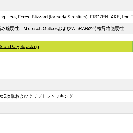
ting Ursa, Forest Blizzard (formerly Strontium), FROZENLAKE, Iron T
弱性、Microsoft OutlookおよびWinRARの特権昇格脆弱性
S and Cryptojacking
DDoS攻撃およびクリプトジャッキング