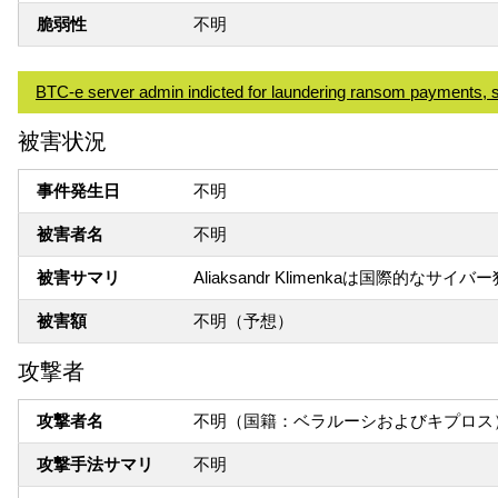
脆弱性
不明
BTC-e server admin indicted for laundering ransom payments, s
被害状況
事件発生日
不明
被害者名
不明
被害サマリ
Aliaksandr Klimenkaは国際
被害額
不明（予想）
攻撃者
攻撃者名
不明（国籍：ベラルーシおよびキプロス
攻撃手法サマリ
不明