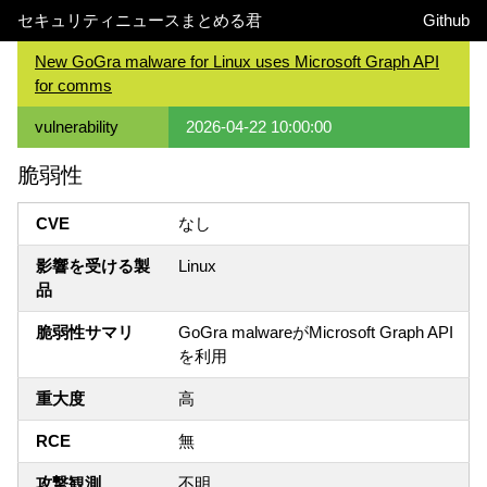
セキュリティニュースまとめる君
Github
New GoGra malware for Linux uses Microsoft Graph API
for comms
vulnerability
2026-04-22 10:00:00
脆弱性
CVE
なし
影響を受ける製
Linux
品
脆弱性サマリ
GoGra malwareがMicrosoft Graph API
を利用
重大度
高
RCE
無
攻撃観測
不明