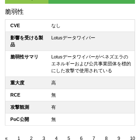
脆弱性
CVE
なし
影響を受ける製
Lotusデータワイパー
品
脆弱性サマリ
Lotusデータワイパーがベネズエラの
エネルギーおよび公共事業団体を標的
にした攻撃で使用されている
重大度
高
RCE
無
攻撃観測
有
PoC公開
無
«
1
2
3
4
5
6
7
8
9
10