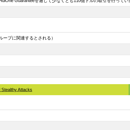
One Guaranteeを通じて少なくとも110億ドルの取引を行ってい
ループに関連するとされる）
 Stealthy Attacks