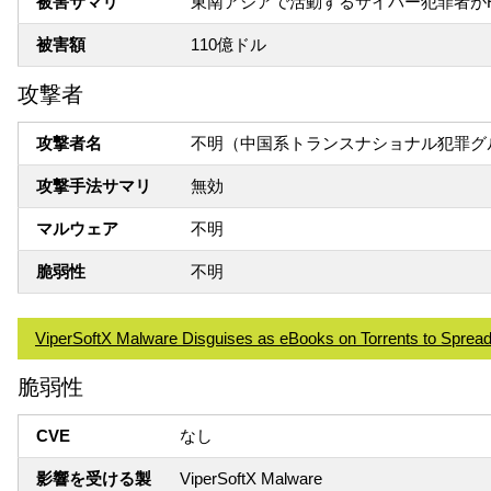
被害サマリ
東南アジアで活動するサイバー犯罪者がHui
被害額
110億ドル
攻撃者
攻撃者名
不明（中国系トランスナショナル犯罪グ
攻撃手法サマリ
無効
マルウェア
不明
脆弱性
不明
ViperSoftX Malware Disguises as eBooks on Torrents to Spread
脆弱性
CVE
なし
影響を受ける製
ViperSoftX Malware