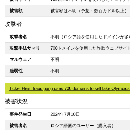
被害額
被害額は不明（予想：数百万ドル以上）
攻撃者
攻撃者名
不明（ロシア語を使用したドメインが多
攻撃手法サマリ
708ドメインを使用した詐欺ウェブサイ
マルウェア
不明
脆弱性
不明
Ticket Heist fraud gang uses 700 domains to sell fake Olympics 
被害状況
事件発生日
2024年7月10日
被害者名
ロシア語圏のユーザー（購入者）