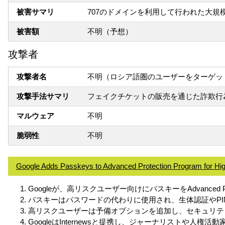
被害サマリ
707のドメインを利用して行われた大規
被害額
不明（予想）
攻撃者
攻撃者名
不明（ロシア語圏のユーザーをターゲッ
攻撃手法サマリ
フェイクチケットの販売を通じた詐欺行
マルウェア
不明
脆弱性
不明
Google Adds Passkeys to Advanced Protection Program for Hi
Googleが、高リスクユーザー向けにパスキーをAdvanced Prot
パスキーはパスワードの代わりに使用され、生体認証やP
高リスクユーザーは予備オプションを追加し、セキュリテ
GoogleはInternewsと提携し、ジャーナリストや人