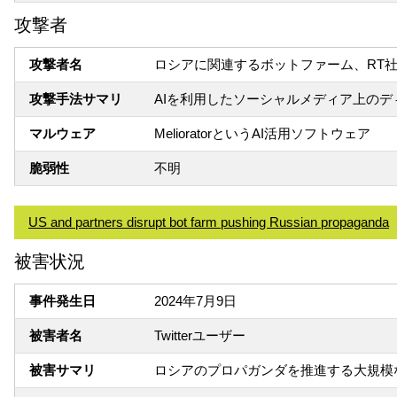
攻撃者
攻撃者名
ロシアに関連するボットファーム、RT社
攻撃手法サマリ
AIを利用したソーシャルメディア上の
マルウェア
MelioratorというAI活用ソフトウェア
脆弱性
不明
US and partners disrupt bot farm pushing Russian propaganda
被害状況
事件発生日
2024年7月9日
被害者名
Twitterユーザー
被害サマリ
ロシアのプロパガンダを推進する大規模なボ