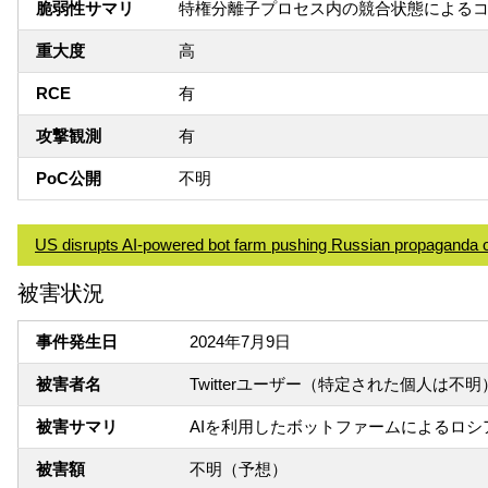
脆弱性サマリ
特権分離子プロセス内の競合状態による
重大度
高
RCE
有
攻撃観測
有
PoC公開
不明
US disrupts AI-powered bot farm pushing Russian propaganda 
被害状況
事件発生日
2024年7月9日
被害者名
Twitterユーザー（特定された個人は不明
被害サマリ
AIを利用したボットファームによるロ
被害額
不明（予想）