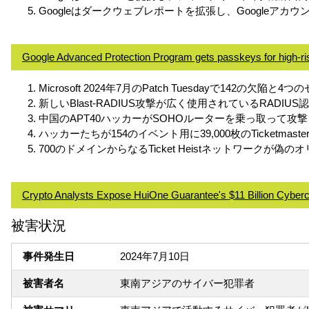
Googleはダークウェブレポートを拡張し、Googleア
Google Advanced Protection Program gets passkeys for high-ri
Microsoft 2024年7月のPatch Tuesdayで142の欠陥と
新しいBlast-RADIUS攻撃が広く使用されているRADIU
中国のAPT40ハッカーがSOHOルーターを乗っ取って攻
ハッカーたちが154のイベント用に39,000枚のTicketm
700のドメインからなるTicket Heistネットワークが
Crypto Analysts Expose HuiOne Guarantee's $11 Billion Cyber
被害状況
事件発生日
2024年7月10日
被害者名
東南アジアのサイバー犯罪者