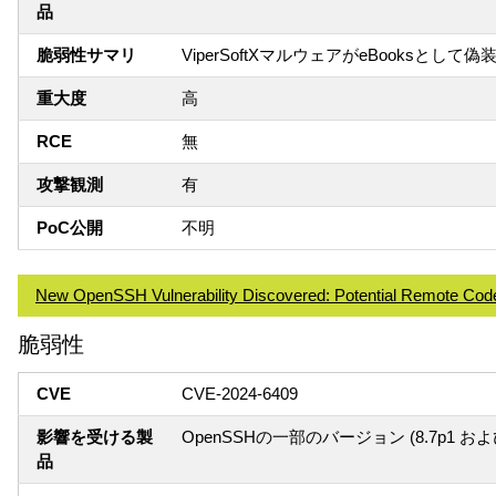
品
脆弱性サマリ
ViperSoftXマルウェアがeBooksと
重大度
高
RCE
無
攻撃観測
有
PoC公開
不明
New OpenSSH Vulnerability Discovered: Potential Remote Cod
脆弱性
CVE
CVE-2024-6409
影響を受ける製
OpenSSHの一部のバージョン (8.7p1 および 
品