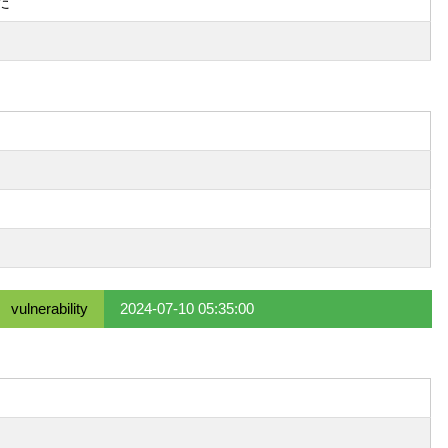
た
vulnerability
2024-07-10 05:35:00