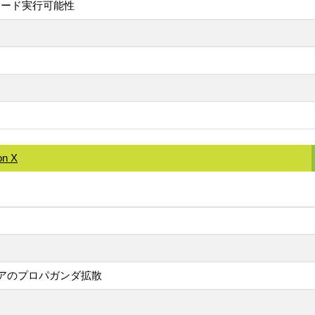
コード実行可能性
on X
）
シアのプロパガンダ拡散