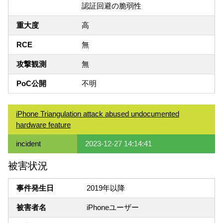
認証回避の脆弱性
重大度
高
RCE
無
攻撃観測
無
PoC公開
不明
iPhone Triangulation attack abused undocumented
hardware feature
incident
2023-12-27 14:14:41
被害状況
事件発生日
2019年以降
被害者名
iPhoneユーザー