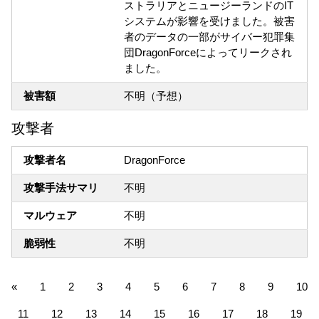
ストラリアとニュージーランドのIT
システムが影響を受けました。被害
者のデータの一部がサイバー犯罪集
団DragonForceによってリークされ
ました。
被害額
不明（予想）
攻撃者
攻撃者名
DragonForce
攻撃手法サマリ
不明
マルウェア
不明
脆弱性
不明
«
1
2
3
4
5
6
7
8
9
10
11
12
13
14
15
16
17
18
19