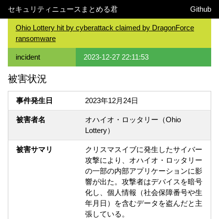
セキュリティニュースまとめる君
Github
Ohio Lottery hit by cyberattack claimed by DragonForce
ransomware
incident
2023-12-27 22:11:53
被害状況
事件発生日
2023年12月24日
被害者名
オハイオ・ロッタリー（Ohio
Lottery）
被害サマリ
クリスマスイブに発生したサイバー
攻撃により、オハイオ・ロッタリー
の一部の内部アプリケーションに影
響が出た。攻撃者はデバイスを暗号
化し、個人情報（社会保障番号や生
年月日）を含むデータを盗んだと主
張している。