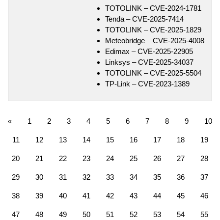
TOTOLINK – CVE-2024-1781
Tenda – CVE-2025-7414
TOTOLINK – CVE-2025-1829
Meteobridge – CVE-2025-4008
Edimax – CVE-2025-22905
Linksys – CVE-2025-34037
TOTOLINK – CVE-2025-5504
TP-Link – CVE-2023-1389
«
1
2
3
4
5
6
7
8
9
10
11
12
13
14
15
16
17
18
19
20
21
22
23
24
25
26
27
28
29
30
31
32
33
34
35
36
37
38
39
40
41
42
43
44
45
46
47
48
49
50
51
52
53
54
55