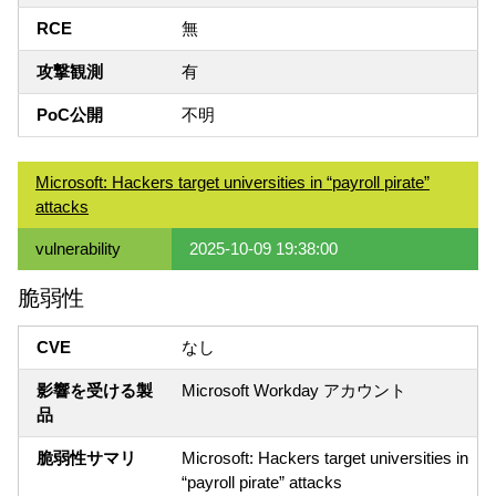
RCE
無
攻撃観測
有
PoC公開
不明
Microsoft: Hackers target universities in “payroll pirate”
attacks
vulnerability
2025-10-09 19:38:00
脆弱性
CVE
なし
影響を受ける製
Microsoft Workday アカウント
品
脆弱性サマリ
Microsoft: Hackers target universities in
“payroll pirate” attacks