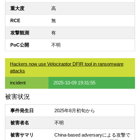
重大度
高
RCE
無
攻撃観測
有
PoC公開
不明
Hackers now use Velociraptor DFIR tool in ransomware
attacks
incident
2025-10-09 19:31:55
被害状況
事件発生日
2025年8月初旬から
被害者名
不明
被害サマリ
China-based adversaryによる攻撃で