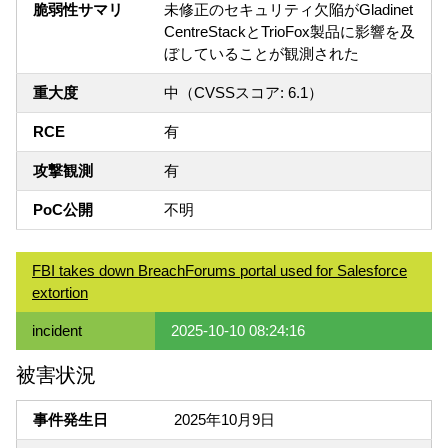
脆弱性サマリ
未修正のセキュリティ欠陥がGladinet
CentreStackとTrioFox製品に影響を及
ぼしていることが観測された
重大度
中（CVSSスコア: 6.1）
RCE
有
攻撃観測
有
PoC公開
不明
FBI takes down BreachForums portal used for Salesforce
extortion
incident
2025-10-10 08:24:16
被害状況
事件発生日
2025年10月9日