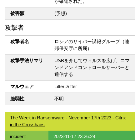
が確認された。
被害額
(予想)
攻撃者
攻撃者名
ロシアのサイバー諜報グループ（連
邦保安庁に所属）
攻撃手法サマリ
USBを介してウィルスを広げ、コマ
ンドアンドコントロールサーバーと
通信する
マルウェア
LitterDrifter
脆弱性
不明
The Week in Ransomware - November 17th 2023 - Citrix
in the Crosshairs
incident
2023-11-17 23:26:29