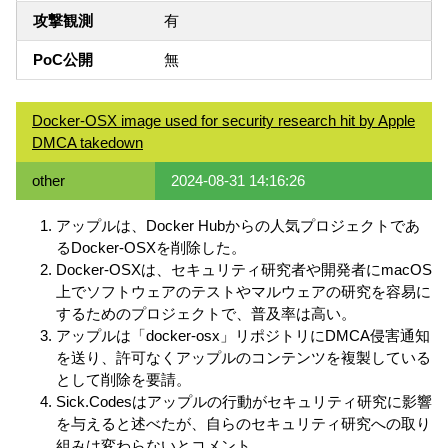
攻撃観測
有
PoC公開
無
Docker-OSX image used for security research hit by Apple
DMCA takedown
other
2024-08-31 14:16:26
アップルは、Docker Hubからの人気プロジェクトであ
るDocker-OSXを削除した。
Docker-OSXは、セキュリティ研究者や開発者にmacOS
上でソフトウェアのテストやマルウェアの研究を容易に
するためのプロジェクトで、普及率は高い。
アップルは「docker-osx」リポジトリにDMCA侵害通知
を送り、許可なくアップルのコンテンツを複製している
として削除を要請。
Sick.Codesはアップルの行動がセキュリティ研究に影響
を与えると述べたが、自らのセキュリティ研究への取り
組みは変わらないとコメント。