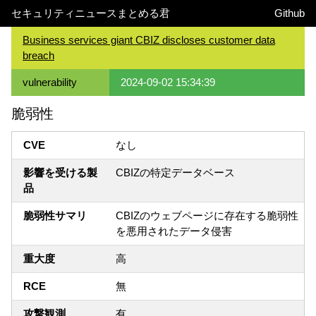
セキュリティニュースまとめる君
Github
Business services giant CBIZ discloses customer data
breach
vulnerability
2024-09-02 15:34:39
脆弱性
CVE
なし
影響を受ける製
CBIZの特定データベース
品
脆弱性サマリ
CBIZのウェブページに存在する脆弱性
を悪用されたデータ侵害
重大度
高
RCE
無
攻撃観測
有