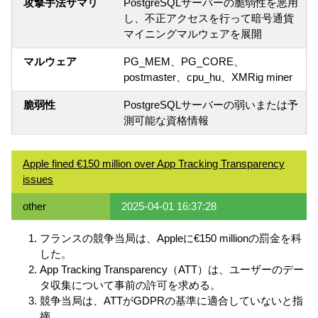
攻撃手法サマリ
PostgreSQLサーバーの脆弱性を悪用
し、不正アクセスを行って暗号通貨
マイニングマルウェアを展開
マルウェア
PG_MEM、PG_CORE、
postmaster、cpu_hu、XMRig miner
脆弱性
PostgreSQLサーバーの弱いまたは予
測可能な資格情報
Apple fined €150 million over App Tracking Transparency
issues
other
2025-04-01 16:37:28
フランスの競争当局は、Appleに€150 millionの罰金を科
した。
App Tracking Transparency（ATT）は、ユーザーのデー
タ収集について事前の許可を求める。
競争当局は、ATTがGDPRの基準に適合していないと指
摘。