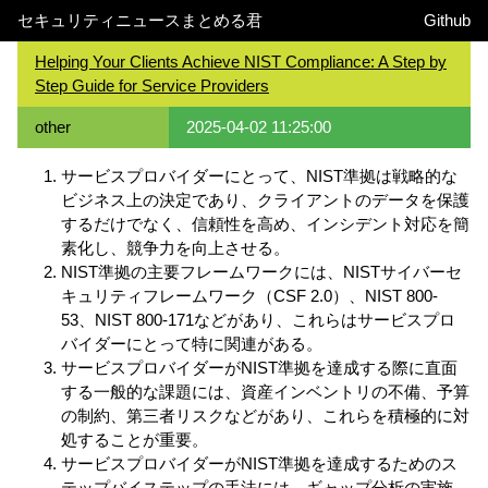
セキュリティニュースまとめる君
Github
Helping Your Clients Achieve NIST Compliance: A Step by
Step Guide for Service Providers
other
2025-04-02 11:25:00
サービスプロバイダーにとって、NIST準拠は戦略的な
ビジネス上の決定であり、クライアントのデータを保護
するだけでなく、信頼性を高め、インシデント対応を簡
素化し、競争力を向上させる。
NIST準拠の主要フレームワークには、NISTサイバーセ
キュリティフレームワーク（CSF 2.0）、NIST 800-
53、NIST 800-171などがあり、これらはサービスプロ
バイダーにとって特に関連がある。
サービスプロバイダーがNIST準拠を達成する際に直面
する一般的な課題には、資産インベントリの不備、予算
の制約、第三者リスクなどがあり、これらを積極的に対
処することが重要。
サービスプロバイダーがNIST準拠を達成するためのス
テップバイステップの手法には、ギャップ分析の実施、