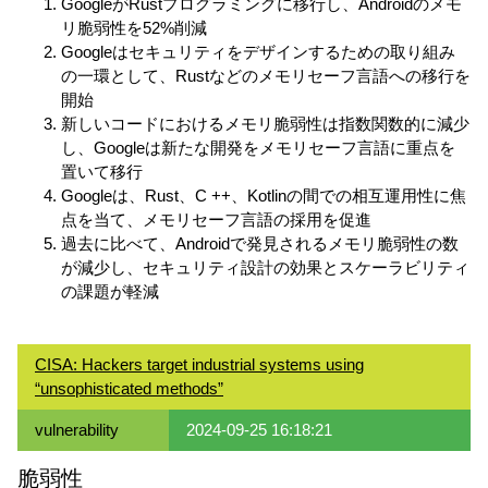
GoogleがRustプログラミングに移行し、Androidのメモ
リ脆弱性を52%削減
Googleはセキュリティをデザインするための取り組み
の一環として、Rustなどのメモリセーフ言語への移行を
開始
新しいコードにおけるメモリ脆弱性は指数関数的に減少
し、Googleは新たな開発をメモリセーフ言語に重点を
置いて移行
Googleは、Rust、C ++、Kotlinの間での相互運用性に焦
点を当て、メモリセーフ言語の採用を促進
過去に比べて、Androidで発見されるメモリ脆弱性の数
が減少し、セキュリティ設計の効果とスケーラビリティ
の課題が軽減
CISA: Hackers target industrial systems using
“unsophisticated methods”
vulnerability
2024-09-25 16:18:21
脆弱性