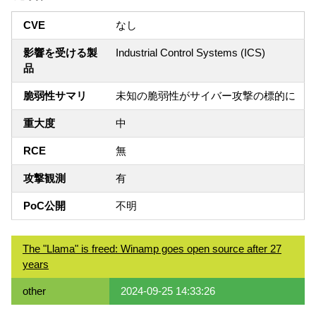
CVE
なし
影響を受ける製
Industrial Control Systems (ICS)
品
脆弱性サマリ
未知の脆弱性がサイバー攻撃の標的に
重大度
中
RCE
無
攻撃観測
有
PoC公開
不明
The "Llama" is freed: Winamp goes open source after 27
years
other
2024-09-25 14:33:26