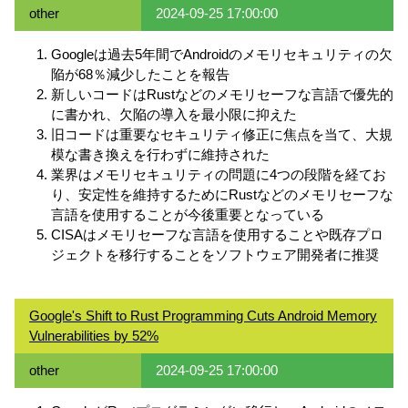
other
2024-09-25 17:00:00
Googleは過去5年間でAndroidのメモリセキュリティの欠
陥が68％減少したことを報告
新しいコードはRustなどのメモリセーフな言語で優先的
に書かれ、欠陥の導入を最小限に抑えた
旧コードは重要なセキュリティ修正に焦点を当て、大規
模な書き換えを行わずに維持された
業界はメモリセキュリティの問題に4つの段階を経てお
り、安定性を維持するためにRustなどのメモリセーフな
言語を使用することが今後重要となっている
CISAはメモリセーフな言語を使用することや既存プロ
ジェクトを移行することをソフトウェア開発者に推奨
Google's Shift to Rust Programming Cuts Android Memory
Vulnerabilities by 52%
other
2024-09-25 17:00:00