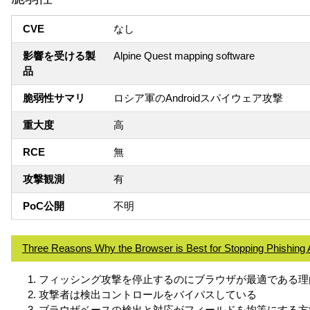
CVE
なし
影響を受ける製
Alpine Quest mapping software
品
脆弱性サマリ
ロシア軍のAndroidスパイウェア攻撃
重大度
高
RCE
無
攻撃観測
有
PoC公開
不明
Three Reasons Why the Browser is Best for Stopping Phishing 
フィッシング攻撃を停止するのにブラウザが最適である理
攻撃者は検出コントロールをバイパスしている
ブラウザベースの検出と対応がフィールドを均等にする方