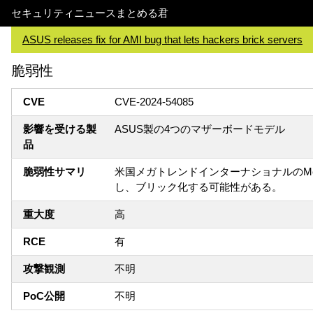
セキュリティニュースまとめる君
ASUS releases fix for AMI bug that lets hackers brick servers
脆弱性
CVE
CVE-2024-54085
影響を受ける製
ASUS製の4つのマザーボードモデル
品
脆弱性サマリ
米国メガトレンドインターナショナルのMegaRA
し、ブリック化する可能性がある。
重大度
高
RCE
有
攻撃観測
不明
PoC公開
不明