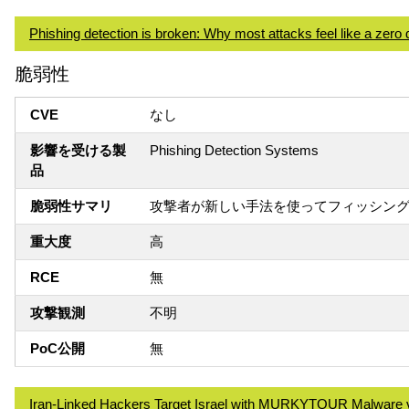
Phishing detection is broken: Why most attacks feel like a zero
脆弱性
CVE
なし
影響を受ける製
Phishing Detection Systems
品
脆弱性サマリ
攻撃者が新しい手法を使ってフィッシン
重大度
高
RCE
無
攻撃観測
不明
PoC公開
無
Iran-Linked Hackers Target Israel with MURKYTOUR Malware 