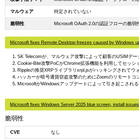
マルウェア
特定されていない
脆弱性
Microsoft OAuth 2.0の認証フローの
Microsoft fixes Remote Desktop freezes caused by Windows u
SK Telecomが、マルウェア攻撃によって顧客のUSIM
Cookie-Bite攻撃PoCがChrome拡張機能を利用してセ
Rippleの推奨XRPライブラリxrpl.jsがハッキングされて
ハッカーが暗号通貨窃盗攻撃のためにZoomのリモートコ
MicrosoftがWindowsアップデートによって引き起
Microsoft fixes Windows Server 2025 blue screen, install issues
脆弱性
CVE
なし