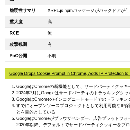
脆弱性サマリ
XRPL.js npmパッケージがバック
重大度
高
RCE
無
攻撃観測
有
PoC公開
不明
Google Drops Cookie Prompt in Chrome, Adds IP Protection to 
GoogleはChromeの新機能として、サードパーティク
2024年7月にGoogleはサードパーティのトラッキン
GoogleはChromeのインコグニートモードでのトラッ
すでにオープンソースプロジェクトとして利用可能なIP
とを目的としている
GoogleはChromeがブラウザベンダー、広告プラットフォー
2020年以降、デフォルトでサードパーティクッキーをブロ