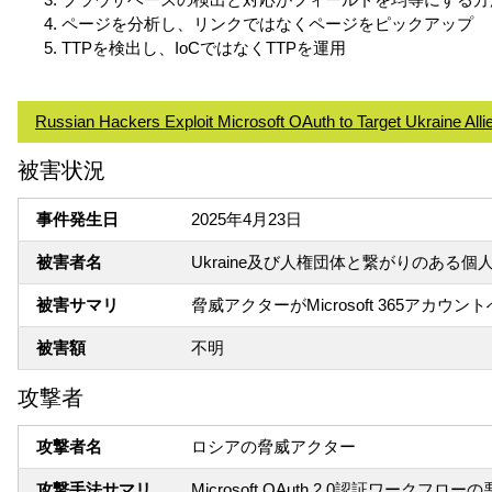
ページを分析し、リンクではなくページをピックアップ
TTPを検出し、IoCではなくTTPを運用
Russian Hackers Exploit Microsoft OAuth to Target Ukraine All
被害状況
事件発生日
2025年4月23日
被害者名
Ukraine及び人権団体と繋がりのある個
被害サマリ
脅威アクターがMicrosoft 365アカ
被害額
不明
攻撃者
攻撃者名
ロシアの脅威アクター
攻撃手法サマリ
Microsoft OAuth 2.0認証ワークフロー