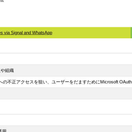
ies via Signal and WhatsApp
人や組織
ウントへの不正アクセスを狙い、ユーザーをだますためにMicrosoft O
の悪用