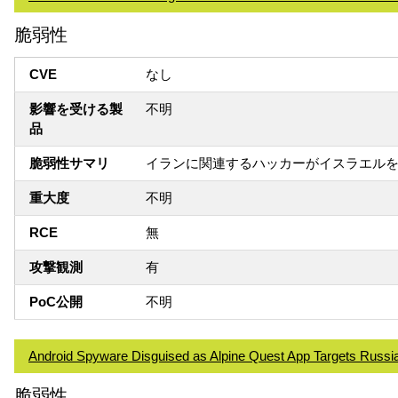
脆弱性
CVE
なし
影響を受ける製
不明
品
脆弱性サマリ
イランに関連するハッカーがイスラエルを狙
重大度
不明
RCE
無
攻撃観測
有
PoC公開
不明
Android Spyware Disguised as Alpine Quest App Targets Russia
脆弱性