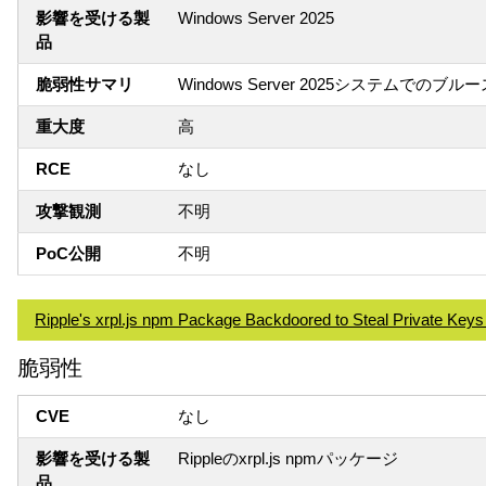
影響を受ける製
Windows Server 2025
品
脆弱性サマリ
Windows Server 2025システ
重大度
高
RCE
なし
攻撃観測
不明
PoC公開
不明
Ripple's xrpl.js npm Package Backdoored to Steal Private Keys
脆弱性
CVE
なし
影響を受ける製
Rippleのxrpl.js npmパッケージ
品