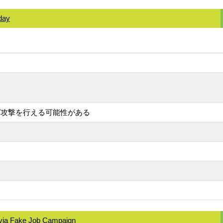
 day
グ攻撃を行える可能性がある
via Fake Job Campaign