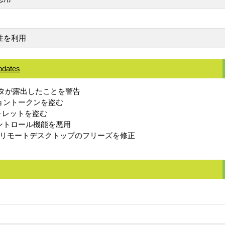
脆弱性を利用
pdates
データが露出したことを警告
ッショントークンを盗む
ウォレットを盗む
ントロール機能を悪用
こされるリモートデスクトップのフリーズを修正