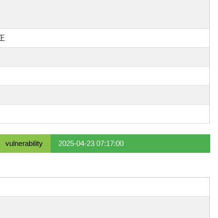
正
vulnerability
2025-04-23 07:17:00