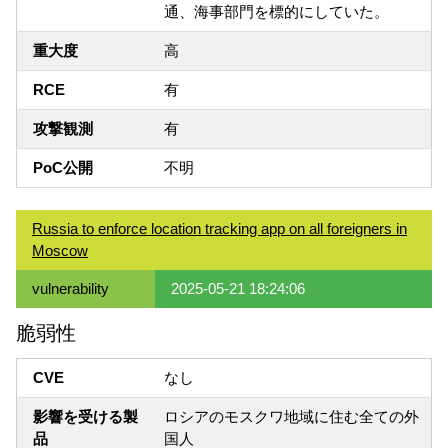
通、海事部門を標的にしていた。
重大度
高
RCE
有
攻撃観測
有
PoC公開
不明
Russia to enforce location tracking app on all foreigners in
Moscow
vulnerability
2025-05-21 18:24:06
脆弱性
CVE
なし
影響を受ける製
ロシアのモスクワ地域に住む全ての外
品
国人