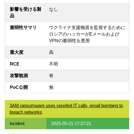
影響を受ける製
なし
品
脆弱性サマリ
ウクライナ支援物資を監視するために
ロシアのハッカーがEメールおよび
VPNの脆弱性を悪用
重大度
高
RCE
不明
攻撃観測
有
PoC公開
無
3AM ransomware uses spoofed IT calls, email bombing to
breach networks
incident
2025-05-21 17:27:21