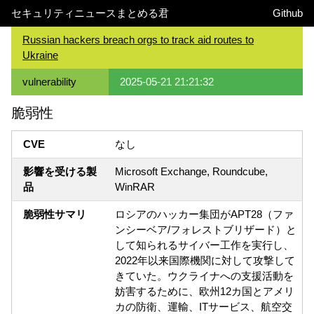
セキュリティニュースまとめる君
Github
Russian hackers breach orgs to track aid routes to
Ukraine
vulnerability
2025-05-21 21:21:32
脆弱性
CVE
なし
影響を受ける製
Microsoft Exchange, Roundcube,
品
WinRAR
脆弱性サマリ
ロシアのハッカー集団がAPT28（ファ
ンシーベア/フォレストブリザード）と
して知られるサイバー工作を実行し、
2022年以来国際機関に対して攻撃して
きていた。ウクライナへの支援活動を
妨害するために、欧州12カ国とアメリ
カの防衛、運輸、ITサービス、航空交