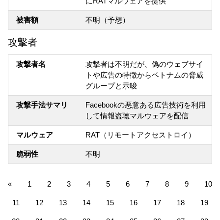
にRATマルウェアを提供
被害額
不明（予想）
攻撃者
攻撃者名
攻撃者は不明だが、偽のウェブサイ
トや広告の特徴からベトナムの脅威
グループと示唆
攻撃手法サマリ
Facebookの悪意ある広告技術を利用
して情報盗聴マルウェアを配信
マルウェア
RAT（リモートアクセストロイ）
脆弱性
不明
«
1
2
3
4
5
6
7
8
9
10
11
12
13
14
15
16
17
18
19