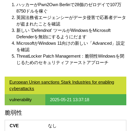
ハッカーがPwn2Own Berlinで28個のゼロデイで107万
8750ドルを稼ぐ
英国法務省エージェンシーがデータ侵害で応募者データ
が盗まれたことを確認
新しい 'Defendnot' ツールがWindowsをMicrosoft
Defenderを無効にするようにだます
MicrosoftがWindows 11向けの新しい「Advanced」設定
を確認
ThreatLocker Patch Management：脆弱性Windowsを閉
じるためのセキュリティファーストアプローチ
European Union sanctions Stark Industries for enabling
cyberattacks
vulnerability
2025-05-21 13:37:18
脆弱性
CVE
なし