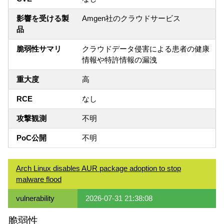
影響を受ける製
Amgen社のクラウドサービス
品
脆弱性サマリ
クラウドデータ侵害による患者の健康
情報や特許情報の漏洩
重大度
高
RCE
なし
攻撃観測
不明
PoC公開
不明
Arch Linux disables AUR package adoption to stop
malware flood
vulnerability
2026-07-31 21:38:08
脆弱性