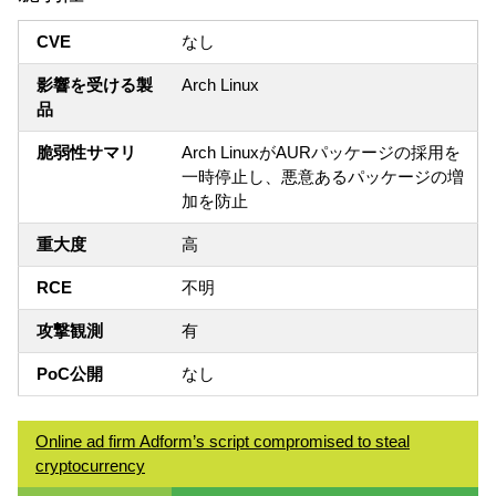
CVE
なし
影響を受ける製
Arch Linux
品
脆弱性サマリ
Arch LinuxがAURパッケージの採用を
一時停止し、悪意あるパッケージの増
加を防止
重大度
高
RCE
不明
攻撃観測
有
PoC公開
なし
Online ad firm Adform’s script compromised to steal
cryptocurrency