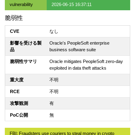
vulnerability
2026-06-15 16:37:11
脆弱性
CVE
なし
影響を受ける製
Oracle's PeopleSoft enterprise
品
business software suite
脆弱性サマリ
Oracle mitigates PeopleSoft zero-day
exploited in data theft attacks
重大度
不明
RCE
不明
攻撃観測
有
PoC公開
無
FBI: Fraudsters use couriers to steal money in crypto