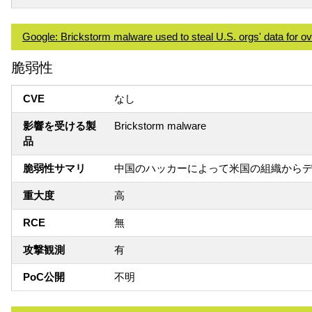
Google: Brickstorm malware used to steal U.S. orgs' data for ov
脆弱性
CVE
なし
影響を受ける製
Brickstorm malware
品
脆弱性サマリ
中国のハッカーによって米国の組織から
重大度
高
RCE
無
攻撃観測
有
PoC公開
不明