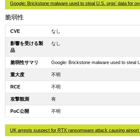
Google: Brickstone malware used to steal U.S. orgs' data for ov
脆弱性
CVE
なし
影響を受ける製
なし
品
脆弱性サマリ
Google: Brickstone malware used to steal U.
重大度
不明
RCE
不明
攻撃観測
有
PoC公開
不明
UK arrests suspect for RTX ransomware attack causing airport 