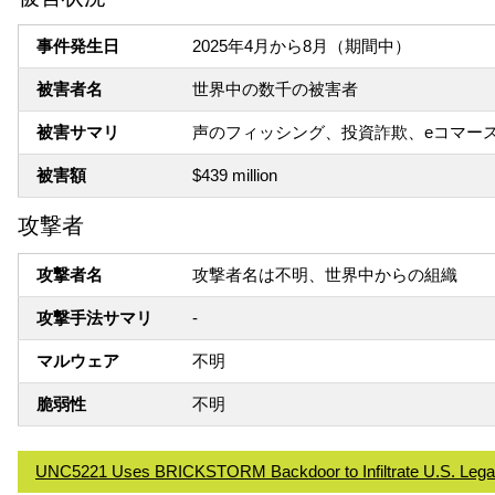
事件発生日
2025年4月から8月（期間中）
被害者名
世界中の数千の被害者
被害サマリ
声のフィッシング、投資詐欺、eコマー
被害額
$439 million
攻撃者
攻撃者名
攻撃者名は不明、世界中からの組織
攻撃手法サマリ
-
マルウェア
不明
脆弱性
不明
UNC5221 Uses BRICKSTORM Backdoor to Infiltrate U.S. Legal