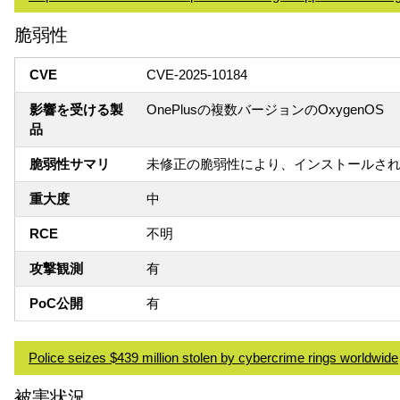
脆弱性
CVE
CVE-2025-10184
影響を受ける製
OnePlusの複数バージョンのOxygenOS
品
脆弱性サマリ
未修正の脆弱性により、インストールされ
重大度
中
RCE
不明
攻撃観測
有
PoC公開
有
Police seizes $439 million stolen by cybercrime rings worldwide
被害状況