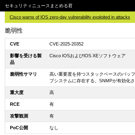
セキュリティニュースまとめる君
Cisco warns of IOS zero-day vulnerability exploited in attacks
脆弱性
CVE
CVE-2025-20352
影響を受ける製
Cisco IOSおよびIOS XEソフトウェア
品
脆弱性サマリ
高い重要度を持つスタックベースのバッファオーバー
ブシステムに存在する。SNMPが有効化
重大度
高
RCE
有
攻撃観測
有
PoC公開
なし