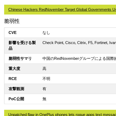
Chinese Hackers RedNovember Target Global Governments Usi
脆弱性
CVE
なし
影響を受ける製
Check Point, Cisco, Citrix, F5, Fortinet, Iva
品
脆弱性サマリ
中国のRedNovemberグループによる
重大度
高
RCE
不明
攻撃観測
有
PoC公開
無
Unpatched flaw in OnePlus phones lets rogue apps text messa