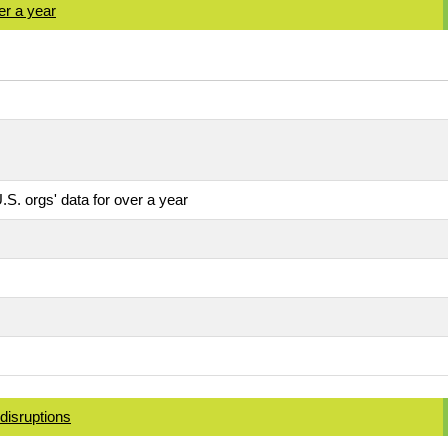
er a year
S. orgs' data for over a year
disruptions