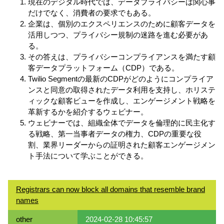
現在のデジタル時代では、データプライバシーは関心事
だけでなく、消費者の要求でもある。
企業は、個別のエクスペリエンスのために顧客データを
活用しつつ、プライバシー規制の迷路を進む必要があ
る。
その答えは、プライバシーコンプライアンスを満たす顧
客データプラットフォーム（CDP）である。
Twilio Segmentの最新のCDPがどのようにコンプライア
ンスと同意の取得されたデータ利用を支持し、ホリステ
ィックな顧客ビューを作成し、エンゲージメント戦略を
革新するかを紹介するウェビナー。
ウェビナーでは、組織全体でデータを倫理的に民主化す
る戦略、第一当事者データの権力、CDPの重要な役
割、業界リーダーからの証明された顧客エンゲージメン
ト手法について学ぶことができる。
Registrars can now block all domains that resemble brand
names
other
2024-02-28 10:45:57