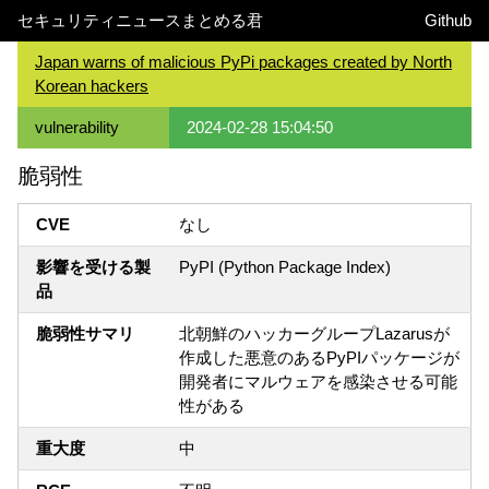
セキュリティニュースまとめる君
Github
Japan warns of malicious PyPi packages created by North
Korean hackers
vulnerability
2024-02-28 15:04:50
脆弱性
CVE
なし
影響を受ける製
PyPI (Python Package Index)
品
脆弱性サマリ
北朝鮮のハッカーグループLazarusが
作成した悪意のあるPyPIパッケージが
開発者にマルウェアを感染させる可能
性がある
重大度
中