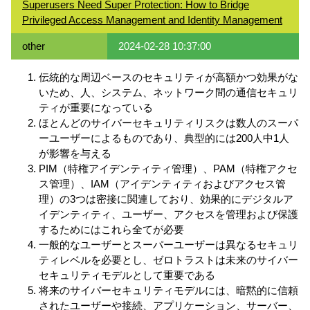
Superusers Need Super Protection: How to Bridge
Privileged Access Management and Identity Management
other
2024-02-28 10:37:00
伝統的な周辺ベースのセキュリティが高額かつ効果がな
いため、人、システム、ネットワーク間の通信セキュリ
ティが重要になっている
ほとんどのサイバーセキュリティリスクは数人のスーパ
ーユーザーによるものであり、典型的には200人中1人
が影響を与える
PIM（特権アイデンティティ管理）、PAM（特権アクセ
ス管理）、IAM（アイデンティティおよびアクセス管
理）の3つは密接に関連しており、効果的にデジタルア
イデンティティ、ユーザー、アクセスを管理および保護
するためにはこれら全てが必要
一般的なユーザーとスーパーユーザーは異なるセキュリ
ティレベルを必要とし、ゼロトラストは未来のサイバー
セキュリティモデルとして重要である
将来のサイバーセキュリティモデルには、暗黙的に信頼
されたユーザーや接続、アプリケーション、サーバー、