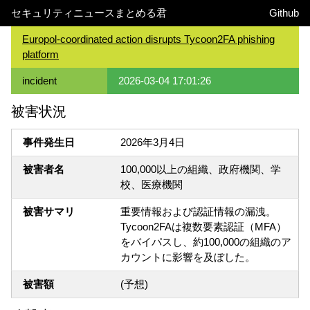
セキュリティニュースまとめる君
Github
Europol-coordinated action disrupts Tycoon2FA phishing
platform
incident
2026-03-04 17:01:26
被害状況
事件発生日
2026年3月4日
被害者名
100,000以上の組織、政府機関、学
校、医療機関
被害サマリ
重要情報および認証情報の漏洩。
Tycoon2FAは複数要素認証（MFA）
をバイパスし、約100,000の組織のア
カウントに影響を及ぼした。
被害額
(予想)