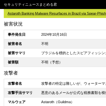
セキュリティニュースまとめる君
Astaroth Banking Malware Resurfaces in Brazil via Spear-Phish
被害状況
事件発生日
2024年10月16日
被害者名
不明
被害サマリ
ブラジルを標的としたスピアフィッシング
被害額
不明（予想）
攻撃者
攻撃者名
攻撃者の特定は難しいが、ウォーターマ
攻撃手法サマリ
悪意のあるメールが公式な税務書類を模
マルウェア
Astaroth（Guildma）