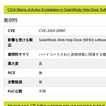
CISA Warns of Active Exploitation in SolarWinds Help Desk Soft
脆弱性
CVE
CVE-2024-28987
影響を受ける製
SolarWinds Web Help Desk (WHD) softwa
品
脆弱性サマリ
ハードコードされた資格情報に関連する
重大度
高
RCE
無
攻撃観測
有
PoC公開
不明
Amazon says 175 million customer now use passkeys to log in