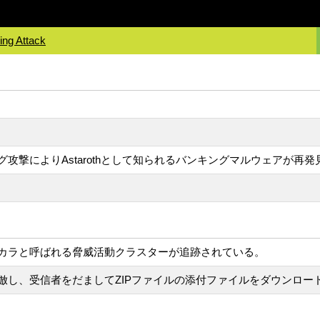
ing Attack
攻撃によりAstarothとして知られるバンキングマルウェアが再発
カラと呼ばれる脅威活動クラスターが追跡されている。
倣し、受信者をだましてZIPファイルの添付ファイルをダウンロー