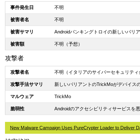
事件発生日
不明
被害者名
不明
被害サマリ
Androidバンキングトロイの新しい
被害額
不明（予想）
攻撃者
攻撃者名
不明（イタリアのサイバーセキュリティ企
攻撃手法サマリ
新しいバリアントのTrickMoがデバイ
マルウェア
TrickMo
脆弱性
Androidのアクセシビリティサービスを
New Malware Campaign Uses PureCrypter Loader to Deliver D