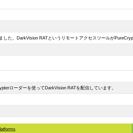
。DarkVision RATというリモートアクセスツールがPureCr
terローダーを使ってDarkVision RATを配信しています。
latforms