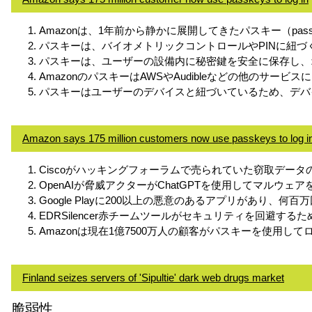
Amazonは、1年前から静かに展開してきたパスキー（pa
パスキーは、バイオメトリックコントロールやPINに紐づ
パスキーは、ユーザーの設備内に秘密鍵を安全に保存し、
AmazonのパスキーはAWSやAudibleなどの他の
パスキーはユーザーのデバイスと紐づいているため、デバ
Amazon says 175 million customers now use passkeys to log i
Ciscoがハッキングフォーラムで売られていた窃取データ
OpenAIが脅威アクターがChatGPTを使用してマルウ
Google Playに200以上の悪意のあるアプリがあり、
EDRSilencer赤チームツールがセキュリティを回避す
Amazonは現在1億7500万人の顧客がパスキーを使用し
Finland seizes servers of 'Sipultie' dark web drugs market
脆弱性