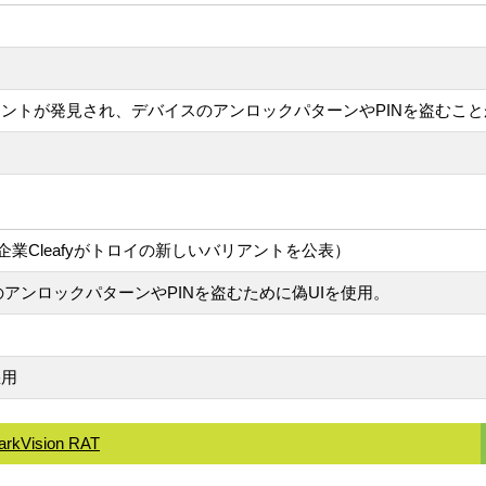
バリアントが発見され、デバイスのアンロックパターンやPINを盗むこ
業Cleafyがトロイの新しいバリアントを公表）
スのアンロックパターンやPINを盗むために偽UIを使用。
悪用
arkVision RAT