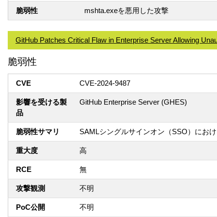
脆弱性
mshta.exeを悪用した攻撃
GitHub Patches Critical Flaw in Enterprise Server Allowing Una
脆弱性
CVE
CVE-2024-9487
影響を受ける製
GitHub Enterprise Server (GHES)
品
脆弱性サマリ
SAMLシングルサインオン（SSO）に
重大度
高
RCE
無
攻撃観測
不明
PoC公開
不明