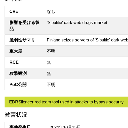
CVE
なし
影響を受ける製
'Sipulitie' dark web drugs market
品
脆弱性サマリ
Finland seizes servers of 'Sipultie' dark w
重大度
不明
RCE
無
攻撃観測
無
PoC公開
不明
EDRSilencer red team tool used in attacks to bypass security
被害状況
事件発生日
2024年10月15日