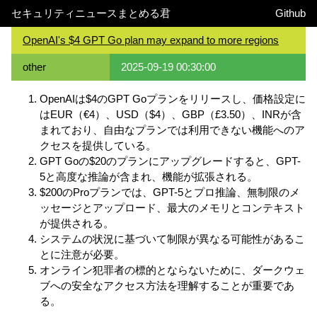
セキュリティニュースまとめる君
Github
OpenAI's $4 GPT Go plan may expand to more regions
other
2025-09-19 00:30:00
OpenAIは$4のGPT Goプランをリリースし、価格設定に
はEUR（€4）、USD（$4）、GBP（£3.50）、INRが含
まれており、自由なプランでは利用できない機能へのア
クセスを提供している。
GPT Goの$20のプランにアップグレードすると、GPT-
5と高度な推論が含まれ、機能が拡張される。
$200のProプランでは、GPT-5とプロ推論、無制限のメ
ッセージとアップロード、最大のメモリとコンテキスト
が提供される。
システムの状況に基づいて制限が異なる可能性があるこ
とに注意が必要。
オンライン犯罪者の標的とならないために、ダークウェ
ブへの安全なアクセス方法を理解することが重要であ
る。