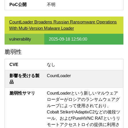
PoC公開
不明
CountLoader Broadens Russian Ransomware Operations
With Multi-Version Malware Loader
vulnerability
2025-09-18 12:56:00
脆弱性
CVE
なし
影響を受ける製
CountLoader
品
脆弱性サマリ
CountLoaderという新しいマルウェア
ローダーがロシアのランサムウェアグ
ループによって使用されており、
Cobalt StrikeやAdaptixC2などの後段ツ
ール、およびPureHVNC RATというリ
モートアクセストロイの提供に利用さ