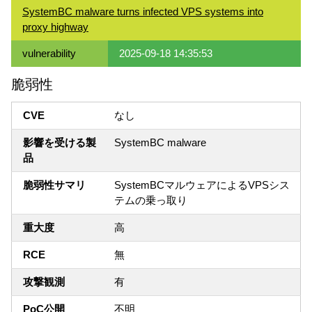
SystemBC malware turns infected VPS systems into
proxy highway
vulnerability
2025-09-18 14:35:53
脆弱性
CVE
なし
影響を受ける製
SystemBC malware
品
脆弱性サマリ
SystemBCマルウェアによるVPSシス
テムの乗っ取り
重大度
高
RCE
無
攻撃観測
有
PoC公開
不明