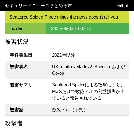
セキュリティニュースまとめる君
Github
Scattered Spider: Three things the news doesn’t tell you
incident
2025-06-03 14:02:12
被害状況
事件発生日
2022年以降
被害者名
UK retailers Marks & Spencer および
Co-op
被害サマリ
Scattered Spiderによる攻撃により、
M&Sだけで数億ドルの利益損失が出
ていると報告されている。
被害額
数億ドル（予想）
攻撃者