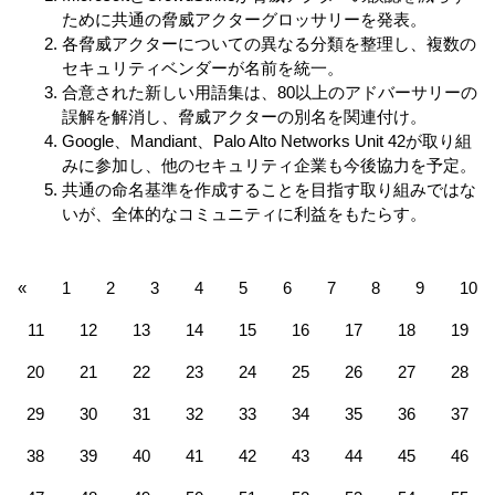
ために共通の脅威アクターグロッサリーを発表。
各脅威アクターについての異なる分類を整理し、複数の
セキュリティベンダーが名前を統一。
合意された新しい用語集は、80以上のアドバーサリーの
誤解を解消し、脅威アクターの別名を関連付け。
Google、Mandiant、Palo Alto Networks Unit 42が取り組
みに参加し、他のセキュリティ企業も今後協力を予定。
共通の命名基準を作成することを目指す取り組みではな
いが、全体的なコミュニティに利益をもたらす。
«
1
2
3
4
5
6
7
8
9
10
11
12
13
14
15
16
17
18
19
20
21
22
23
24
25
26
27
28
29
30
31
32
33
34
35
36
37
38
39
40
41
42
43
44
45
46