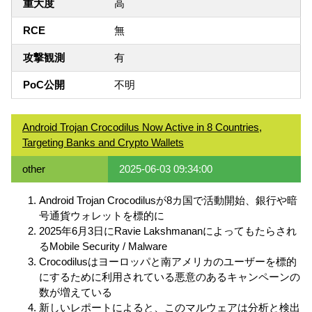
重大度
高
RCE
無
攻撃観測
有
PoC公開
不明
Android Trojan Crocodilus Now Active in 8 Countries,
Targeting Banks and Crypto Wallets
other
2025-06-03 09:34:00
Android Trojan Crocodilusが8カ国で活動開始、銀行や暗
号通貨ウォレットを標的に
2025年6月3日にRavie Lakshmananによってもたらされ
るMobile Security / Malware
Crocodilusはヨーロッパと南アメリカのユーザーを標的
にするために利用されている悪意のあるキャンペーンの
数が増えている
新しいレポートによると、このマルウェアは分析と検出