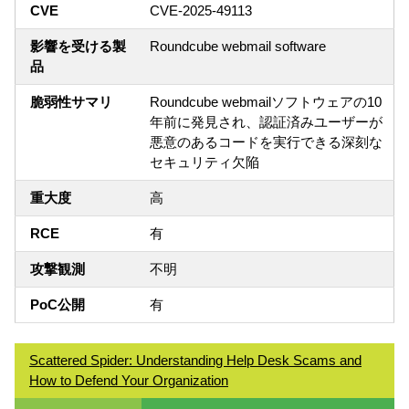
CVE
CVE-2025-49113
影響を受ける製
Roundcube webmail software
品
脆弱性サマリ
Roundcube webmailソフトウェアの10
年前に発見され、認証済みユーザーが
悪意のあるコードを実行できる深刻な
セキュリティ欠陥
重大度
高
RCE
有
攻撃観測
不明
PoC公開
有
Scattered Spider: Understanding Help Desk Scams and
How to Defend Your Organization