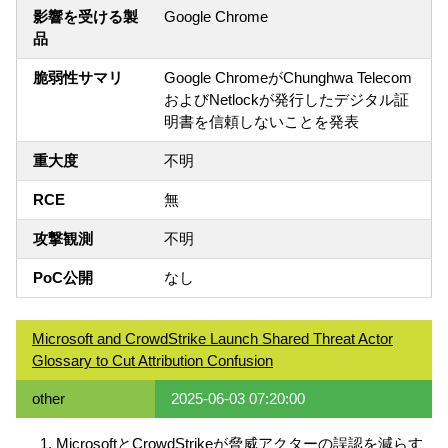
影響を受ける製
Google Chrome
品
脆弱性サマリ
Google ChromeがChunghwa Telecom
およびNetlockが発行したデジタル証
明書を信頼しないことを発表
重大度
不明
RCE
無
攻撃観測
不明
PoC公開
なし
Microsoft and CrowdStrike Launch Shared Threat Actor
Glossary to Cut Attribution Confusion
other
2025-06-03 07:20:00
MicrosoftとCrowdStrikeが脅威アクターの誤認を減らす