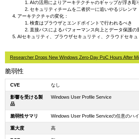
AIの活用によりアーキテクチャのギャップが浮き彫
セキュリティチームを二者択一に追いやるジレンマ
アーキテクチャの変化：
検査はブラウザとエンドポイントで行われるべき
直接パスによるパフォーマンス向上とデータ保護の
AIセキュリティ、ブラウザセキュリティ、クラウドセキ
Researcher Drops New Windows Zero-Day PoC Hours After Mi
脆弱性
CVE
なし
影響を受ける製
Windows User Profile Service
品
脆弱性サマリ
Windows User Profile Service
重大度
高