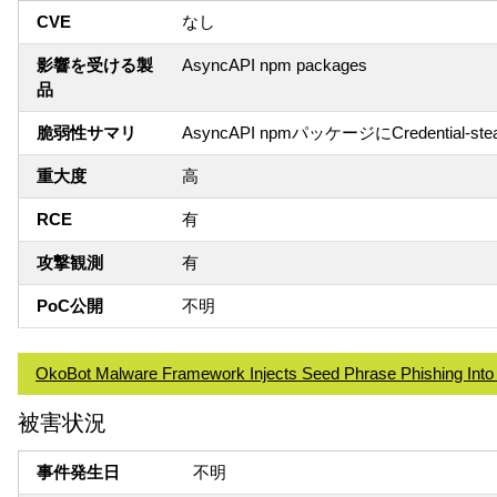
CVE
なし
影響を受ける製
AsyncAPI npm packages
品
脆弱性サマリ
AsyncAPI npmパッケージにCredential-ste
重大度
高
RCE
有
攻撃観測
有
PoC公開
不明
OkoBot Malware Framework Injects Seed Phrase Phishing Into
被害状況
事件発生日
不明