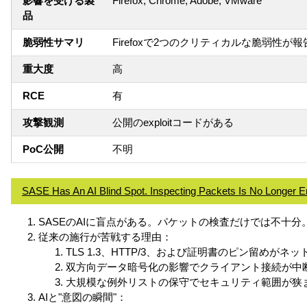
影響を受ける製
Firefox, Chrome, Adobe, VMware
品
脆弱性サマリ
Firefoxで2つのクリティカルな脆弱性が
重大度
高
RCE
有
攻撃観測
公開のexploitコードがある
PoC公開
不明
SASE Has An AI Blind Spot. Inspecting Packets Is No Longer 
SASEのAIに盲点がある。パケットの検査だけでは不十分
従来の施行が苦戦する理由：
TLS 1.3、HTTP/3、および証明書のピン留めが
双方向データ暗号化の影響でクライアント接続が中
大規模な例外リストの保守でセキュリティ範囲が狭
AIと"意図の瞬間"：