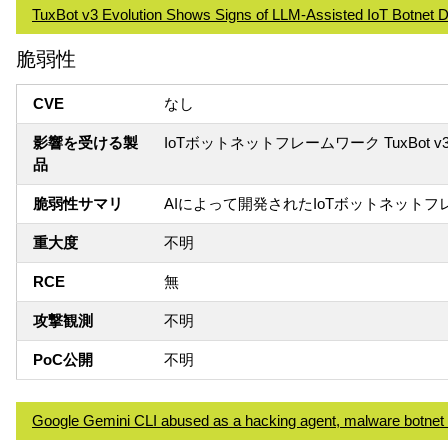
TuxBot v3 Evolution Shows Signs of LLM-Assisted IoT Botnet 
脆弱性
CVE
なし
影響を受ける製
IoTボットネットフレームワーク TuxBot v3 Ev
品
脆弱性サマリ
AIによって開発されたIoTボットネット
重大度
不明
RCE
無
攻撃観測
不明
PoC公開
不明
Google Gemini CLI abused as a hacking agent, malware botnet 