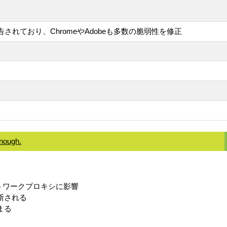
報告されており、ChromeやAdobeも多数の脆弱性を修正
Enough.
。
ネットワークプロキシに影響
断される
まる