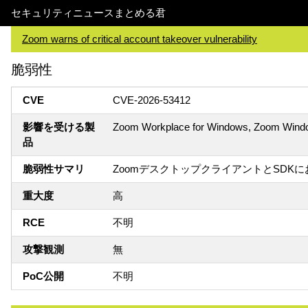
セキュリティニュースまとめる君
Zoom warns of critical account takeover vulnerability
脆弱性
CVE
CVE-2026-53412
影響を受ける製
Zoom Workplace for Windows, Zoom Windo
品
脆弱性サマリ
ZoomデスクトップクライアントとSDK
重大度
高
RCE
不明
攻撃観測
無
PoC公開
不明