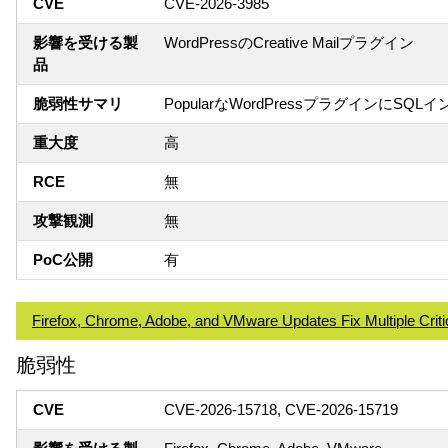
CVE
CVE-2026-3985
影響を受ける製
WordPressのCreative Mailプラグイン
品
脆弱性サマリ
PopularなWordPressプラグイ
重大度
高
RCE
無
攻撃観測
無
PoC公開
有
Firefox, Chrome, Adobe, and VMware Updates Fix Multiple Criti
脆弱性
CVE
CVE-2026-15718, CVE-2026-15719