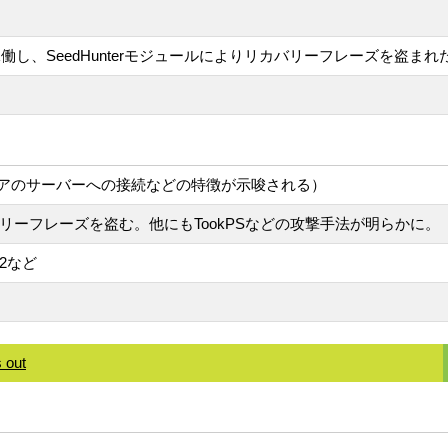
ンで稼働し、SeedHunterモジュールによりリカバリーフレーズを盗ま
アのサーバーへの接続などの特徴が示唆される）
カバリーフレーズを盗む。他にもTookPSなどの攻撃手法が明らかに。
me2など
s out