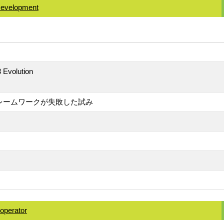
Development
olution
フレームワークが失敗した試み
operator