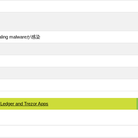
aling malwareが感染
 Ledger and Trezor Apps