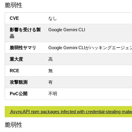
脆弱性
CVE
なし
影響を受ける製
Google Gemini CLI
品
脆弱性サマリ
Google Gemini CLIがハッキン
重大度
高
RCE
無
攻撃観測
有
PoC公開
不明
​ ​AsyncAPI npm packages infected with credential-stealing mal
脆弱性