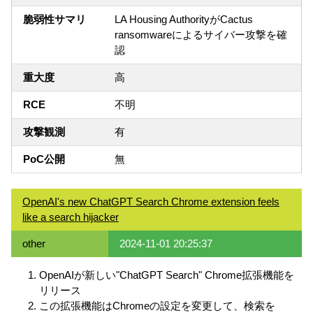
脆弱性サマリ
LA Housing AuthorityがCactus
ransomwareによるサイバー攻撃を確
認
重大度
高
RCE
不明
攻撃観測
有
PoC公開
無
OpenAI's new ChatGPT Search Chrome extension feels
like a search hijacker
other
2024-11-01 20:25:37
OpenAIが新しい"ChatGPT Search" Chrome拡張機能を
リリース
この拡張機能はChromeの設定を変更して、検索を