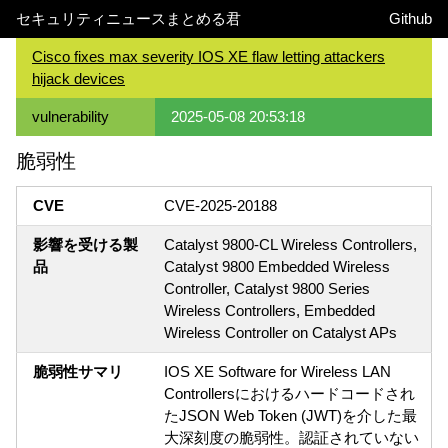
セキュリティニュースまとめる君
Github
Cisco fixes max severity IOS XE flaw letting attackers
hijack devices
vulnerability
2025-05-08 20:53:18
脆弱性
CVE
CVE-2025-20188
影響を受ける製
Catalyst 9800-CL Wireless Controllers,
品
Catalyst 9800 Embedded Wireless
Controller, Catalyst 9800 Series
Wireless Controllers, Embedded
Wireless Controller on Catalyst APs
脆弱性サマリ
IOS XE Software for Wireless LAN
Controllersにおけるハードコードされ
たJSON Web Token (JWT)を介した最
大深刻度の脆弱性。認証されていない