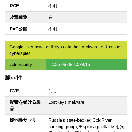
RCE
不明
攻撃観測
有
PoC公開
不明
Google links new LostKeys data theft malware to Russian
cyberspies
vulnerability
2025-05-08 13:39:15
脆弱性
CVE
なし
影響を受ける製
LostKeys malware
品
脆弱性サマリ
Russia's state-backed ColdRiver
hacking groupがEspionage attacksを実