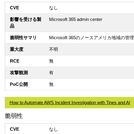
CVE
なし
影響を受ける製
Microsoft 365 admin center
品
脆弱性サマリ
Microsoft 365のノースアメリカ地域
重大度
不明
RCE
無
攻撃観測
有
PoC公開
無
How to Automate AWS Incident Investigation with Tines and AI
脆弱性
CVE
なし