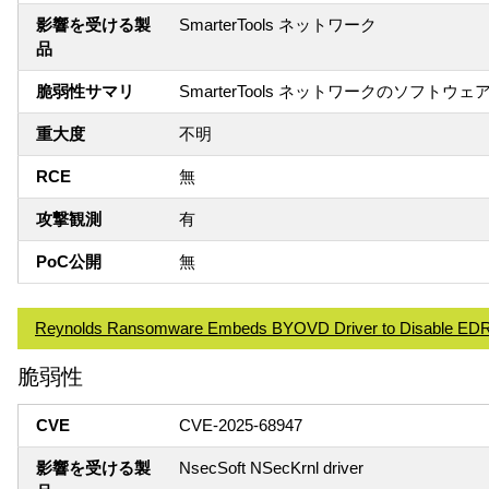
影響を受ける製
SmarterTools ネットワーク
品
脆弱性サマリ
SmarterTools ネットワークのソフト
重大度
不明
RCE
無
攻撃観測
有
PoC公開
無
Reynolds Ransomware Embeds BYOVD Driver to Disable EDR 
脆弱性
CVE
CVE-2025-68947
影響を受ける製
NsecSoft NSecKrnl driver