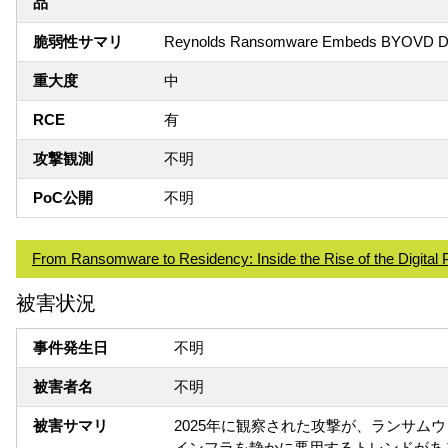
品
脆弱性サマリ
Reynolds Ransomware Embeds BYOVD Drive
重大度
中
RCE
有
攻撃観測
不明
PoC公開
不明
From Ransomware to Residency: Inside the Rise of the Digital 
被害状況
事件発生日
不明
被害者名
不明
被害サマリ
2025年に観察された攻撃が、ランサ
インフラを静かに悪用するトレンドがあ