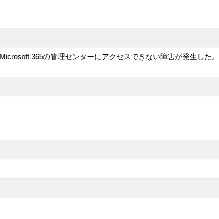
 AmericaでMicrosoft 365の管理センターにアクセスできない