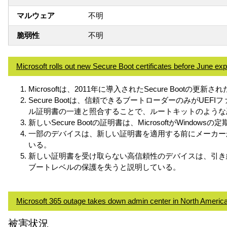
マルウェア
不明
脆弱性
不明
Microsoft rolls out new Secure Boot certificates before June exp
Microsoftは、2011年に導入されたSecure Bo
Secure Bootは、信頼できるブートローダーのみが
ル証明書の一連と照合することで、ルートキットのような
新しいSecure Bootの証明書は、Microsoftが
一部のデバイスは、新しい証明書を適用する前にメーカーか
いる。
新しい証明書を受け取らない高信頼性のデバイスは、引き続き
ブートレベルの保護を失うと説明している。
Microsoft 365 outage takes down admin center in North Americ
被害状況