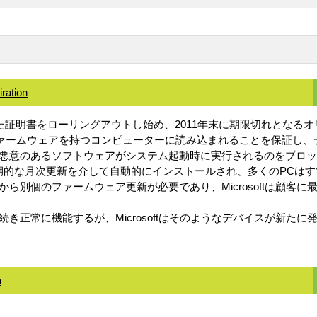
iration
otの更新された証明書をローリングアウトし始め、2011年末に期限切れと
UEFIファームウェアを持つコンピューターに読み込まれることを保
悪意のあるソフトウェアがシステム起動時に実行されるのをブロッ
Windowsの定期的な月次更新を介して自動的にインストールされ、多く
ら別個のファームウェア更新が必要であり、Microsoftは顧客
正常に機能するが、Microsoftはそのようなデバイスが新たに
a