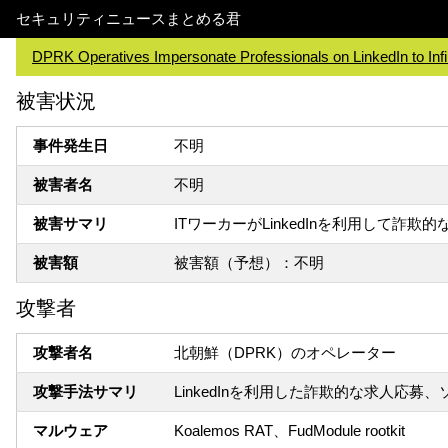
セキュリティニュースまとめる君
DPRK Operatives Impersonate Professionals on LinkedIn to Inf
被害状況
事件発生日
不明
被害者名
不明
被害サマリ
ITワーカーがLinkedInを利用して
被害額
被害額（予想）：不明
攻撃者
攻撃者名
北朝鮮（DPRK）のオペレーター
攻撃手法サマリ
LinkedInを利用した詐欺的な求人応
マルウェア
Koalemos RAT、FudModule rootkit