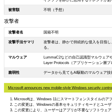
被害額
不明（予想）
攻撃者
攻撃者名
国籍不明
攻撃手法サマリ
攻撃者は、静かで持続的な侵入を目指し
る。
マルウェア
LummaC2などの自己認識型マルウェアや、Proce
Layer Protocols（アプリケーション層
脆弱性
データから見てもAI駆動のマルウェア
Microsoft announces new mobile-style Windows security contro
Microsoftは、Windows 11にスマートフォンスタ
この変更は、Windowsの基本セキュリティモードとユー
この変更により、ユーザーはアプリが不要なソフトウェア